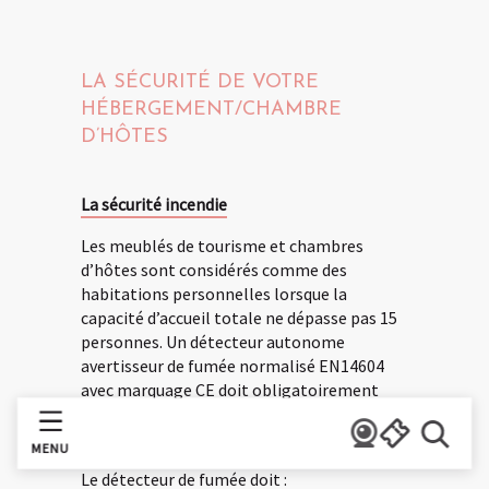
LA SÉCURITÉ DE VOTRE
HÉBERGEMENT/CHAMBRE
D’HÔTES
La sécurité incendie
Les meublés de tourisme et chambres
d’hôtes sont considérés comme des
habitations personnelles lorsque la
capacité d’accueil totale ne dépasse pas 15
personnes. Un détecteur autonome
avertisseur de fumée normalisé EN14604
avec marquage CE doit obligatoirement
être installé dans la location depuis le 8
mars 2015.
MENU
Recher
Le détecteur de fumée doit :