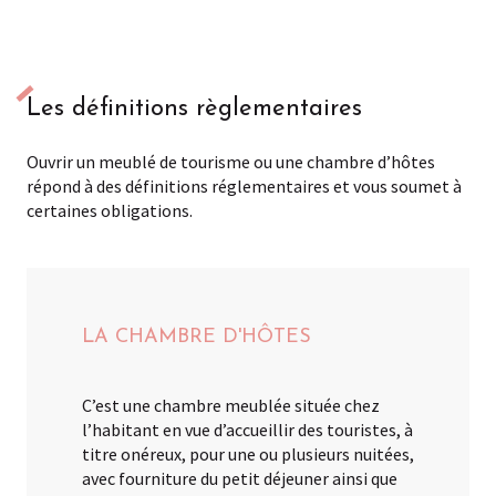
Les définitions règlementaires
La déclaration de son activité
Les définitions règlementaires
Les autres obligations associées à la
location touristique de bien
Ouvrir un meublé de tourisme ou une chambre d’hôtes
répond à des définitions réglementaires et vous soumet à
certaines obligations.
Les points de vigilance concernant les
installations et services mis à
disposition de vos clients
Faire classer son meublé de tourisme
LA CHAMBRE D'HÔTES
Faire labelliser son hébergement
C’est une chambre meublée située chez
La commercialisation de votre
l’habitant en vue d’accueillir des touristes, à
hébergement via des opérateurs
numériques
titre onéreux, pour une ou plusieurs nuitées,
avec fourniture du petit déjeuner ainsi que