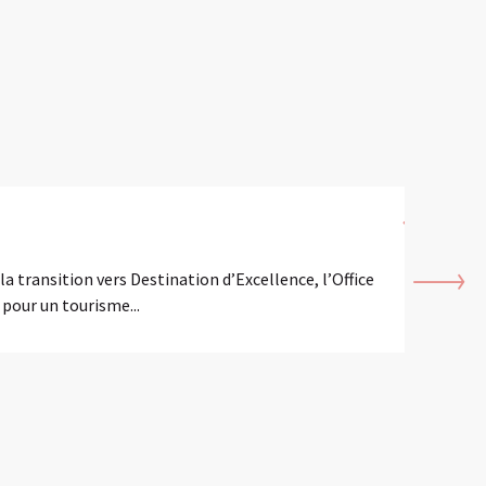
Touri
a transition vers Destination d’Excellence, l’Office
Bienvenu
pour un tourisme...
Saint-Om