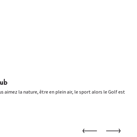
x favoris
lub
s aimez la nature, être en plein air, le sport alors le Golf est
Au p