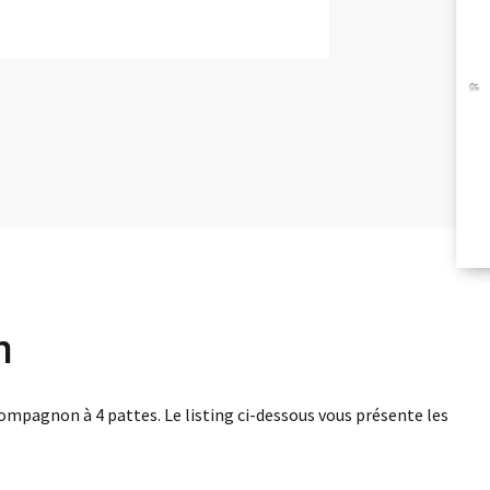
BR
RÉ
ÉC
n
 compagnon à 4 pattes. Le listing ci-dessous vous présente les