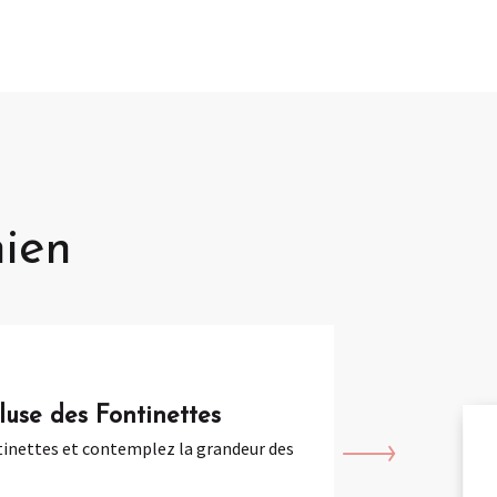
ien
luse des Fontinettes
tinettes et contemplez la grandeur des
Votre guide vous em
A