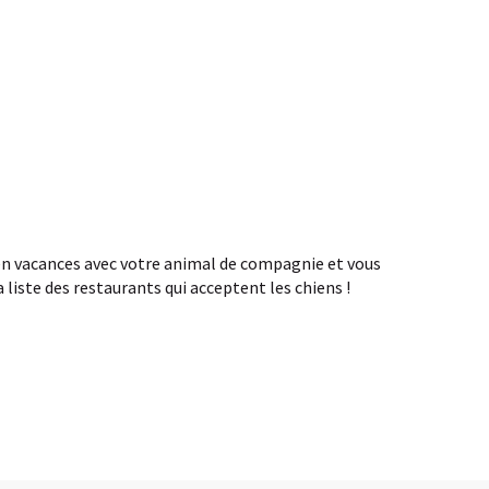
nt les
Chambres d'hôtes qui
acceptent les chiens
 en vacances avec votre animal de compagnie et vous
liste des restaurants qui acceptent les chiens !