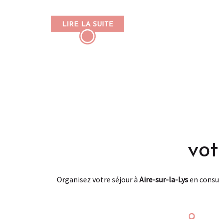
LIRE LA SUITE
Carte interactive des incontournables à faire à Aire-sur-la-Lys
vot
Organisez votre séjour à
Aire-sur-la-Lys
en consul