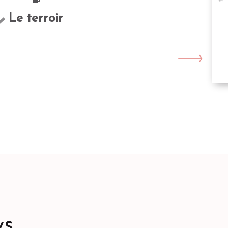
Le terroir
RÉ
ÉC
ys