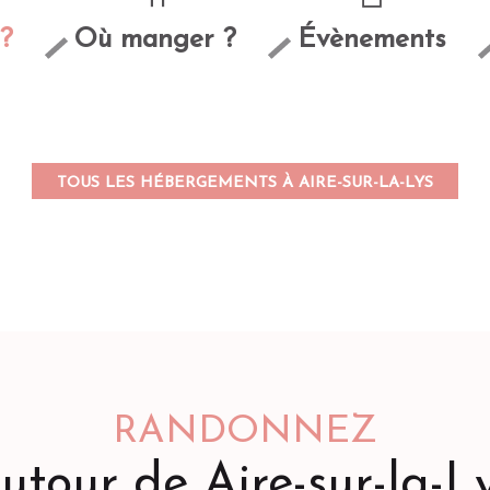
?
Où manger ?
Évènements
Camping de l'Étang
Mametz
TOUS LES HÉBERGEMENTS À AIRE-SUR-LA-LYS
RANDONNEZ
utour de Aire-sur-la-L