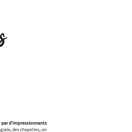
photos
s
é par d’impressionnants
giale, des chapelles, un