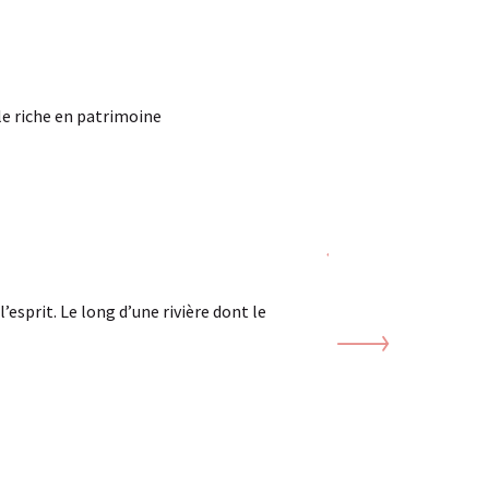
le riche en patrimoine
Le port de p
’esprit. Le long d’une rivière dont le
Se laisser porter a
Bourgogne au légen
LIRE LA SUIT