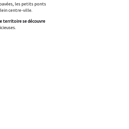
pavées, les petits ponts
ein centre-ville.
le territoire se découvre
icieuses.
x favoris