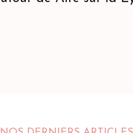
Les Trois Clochers
Mametz
Pédestre
3h 15min
Moyen
NOS DERNIERS ARTICLE