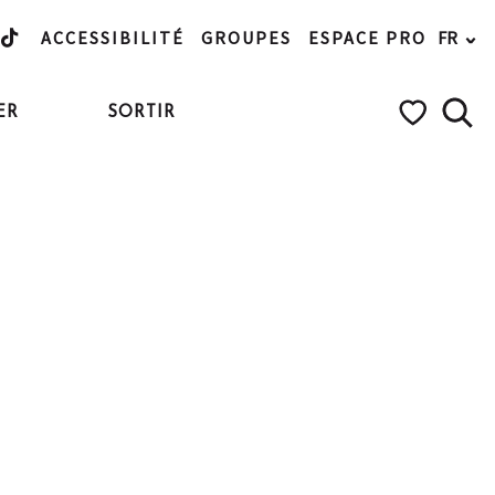
ACCESSIBILITÉ
GROUPES
ESPACE PRO
FR
ER
SORTIR
Rech
Voir les favo
+3