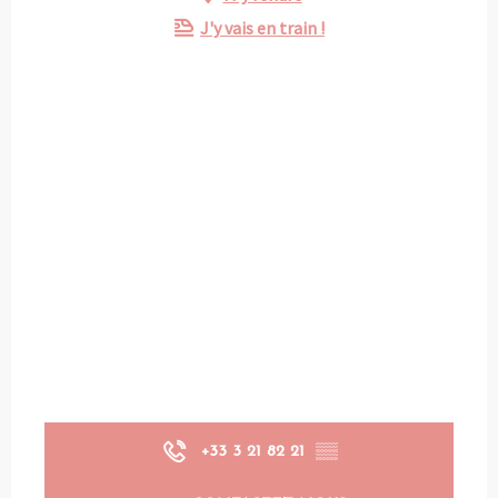
J'y vais en train !
+33 3 21 82 21
▒▒