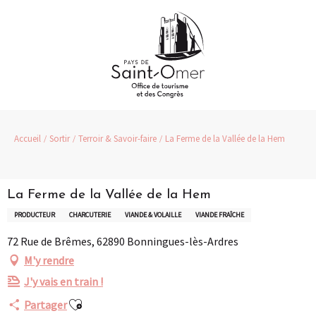
Aller
au
contenu
principal
Accueil
Sortir
Terroir & Savoir-faire
La Ferme de la Vallée de la Hem
La Ferme de la Vallée de la Hem
PRODUCTEUR
CHARCUTERIE
VIANDE & VOLAILLE
VIANDE FRAÎCHE
72 Rue de Brêmes, 62890 Bonningues-lès-Ardres
M'y rendre
J'y vais en train !
Ajouter aux favoris
Partager