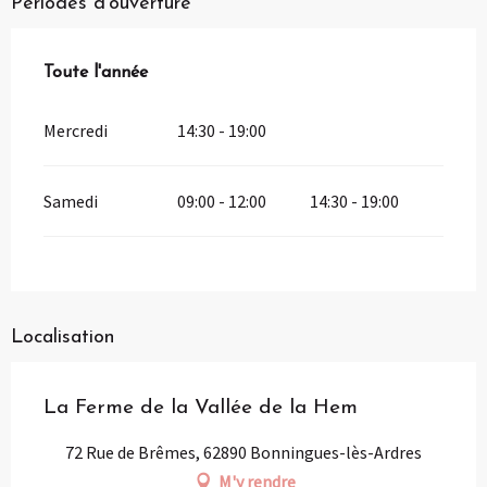
Périodes d'ouverture
Toute l'année
Toute l'année
Mercredi
14:30 - 19:00
Samedi
09:00 - 12:00
14:30 - 19:00
Localisation
La Ferme de la Vallée de la Hem
72 Rue de Brêmes, 62890 Bonningues-lès-Ardres
M'y rendre