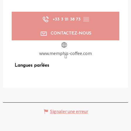
+33 3 21 38 73
▒▒
CONTACTEZ-NOUS
www.memphis-coffee.com
Langues parlées
Langues parlées
Signaler une erreur