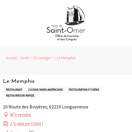
Aller
au
contenu
principal
Accueil
Sortir
Où manger ?
Le Memphis
Le Memphis
RESTAURANT
CUISINE NORD-AMÉRICAINE
RESTAURATION À THÈME
RESTAURATION RAPIDE
10 Route des Bruyères, 62219 Longuenesse
M'y rendre
J'y vais en train !
Ajouter aux favoris