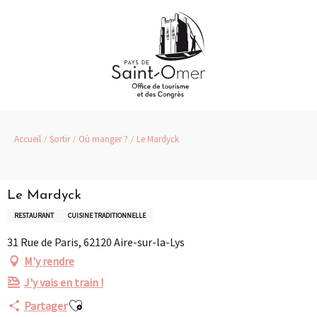
Aller
au
contenu
principal
Accueil
Sortir
Où manger ?
Le Mardyck
Le Mardyck
RESTAURANT
CUISINE TRADITIONNELLE
31 Rue de Paris, 62120 Aire-sur-la-Lys
M'y rendre
J'y vais en train !
Ajouter aux favoris
Partager