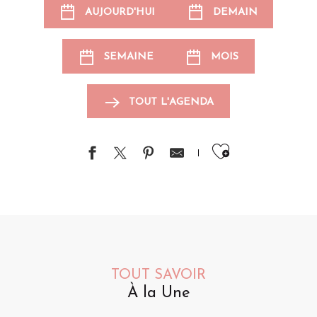
AUJOURD'HUI
DEMAIN
SEMAINE
MOIS
TOUT L'AGENDA
Ajouter au
TOUT SAVOIR
À la Une
Animations pour les enfants
Événements sportifs
Brocantes et vide-greniers
S
A