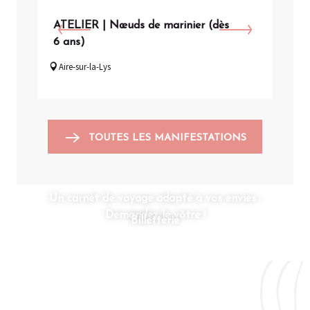
ATELIER | Nœuds de marinier (dès
VIS
6 ans)
Arq
Aire-sur-la-Lys
TOUTES LES MANIFESTATIONS
Un carnet de voyage adapté à vos envies :
Demandez le vôtre !
Billetterie