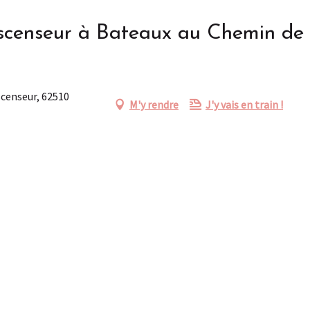
censeur à Bateaux au Chemin de F
scenseur, 62510
M'y rendre
J'y vais en train !