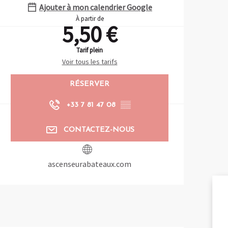
Ajouter à mon calendrier Google
À partir de
5,50 €
Tarif plein
Voir tous les tarifs
RÉSERVER
+33 7 81 47 08
▒▒
CONTACTEZ-NOUS
ascenseurabateaux.com
A