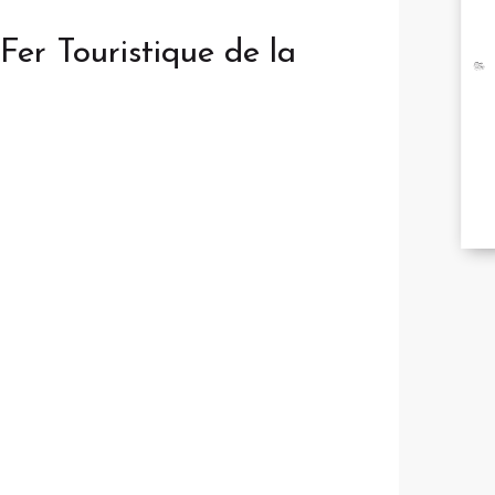
BR
er Touristique de la
RÉ
ÉC