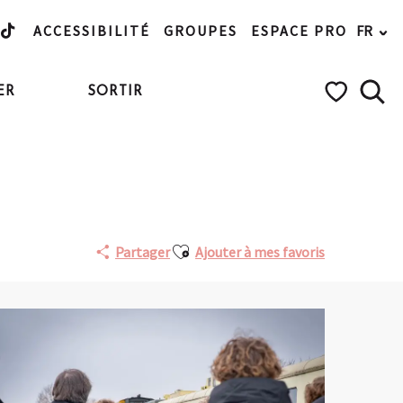
ACCESSIBILITÉ
GROUPES
ESPACE PRO
FR
ER
SORTIR
Rech
Voir les favo
Touristique de la Vallée
Ajouter aux favoris
Partager
Ajouter à mes favoris