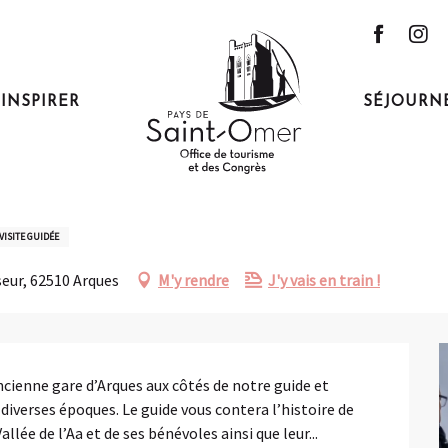
e l'Ascenseur à Bateaux au Chemin de Fer Touristique de la Vallée de l'Aa
'INSPIRER
SÉJOURN
:00 à 12:30 / ...
seur à Bateaux au Chemin de Fer 
VISITE GUIDÉE
seur, 62510 Arques
M'y rendre
J'y vais en train !
ncienne gare d’Arques aux côtés de notre guide et 
iverses époques. Le guide vous contera l’histoire de 
llée de l’Aa et de ses bénévoles ainsi que leur...