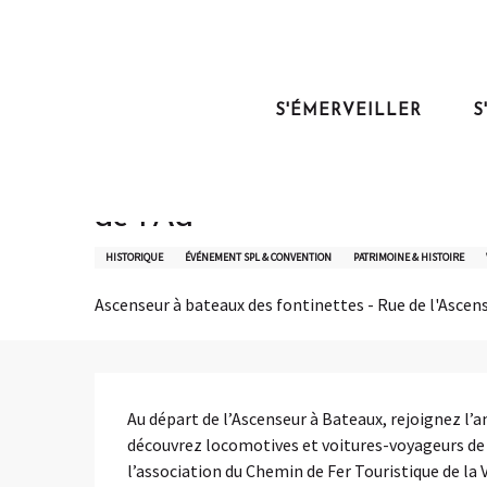
Aller
au
Accueil
Sortir
Agenda du Pays de Saint-Omer
VISITE GUIDÉE | D
contenu
principal
S'ÉMERVEILLER
S
Mercredi 5 août de 11:00 à 12:30 / Mercredi 12 août de 11
VISITE GUIDÉE | De l'Ascen
de l'Aa
HISTORIQUE
ÉVÉNEMENT SPL & CONVENTION
PATRIMOINE & HISTOIRE
Ascenseur à bateaux des fontinettes - Rue de l'Ascen
Description
Au départ de l’Ascenseur à Bateaux, rejoignez l’a
découvrez locomotives et voitures-voyageurs de d
l’association du Chemin de Fer Touristique de la Va