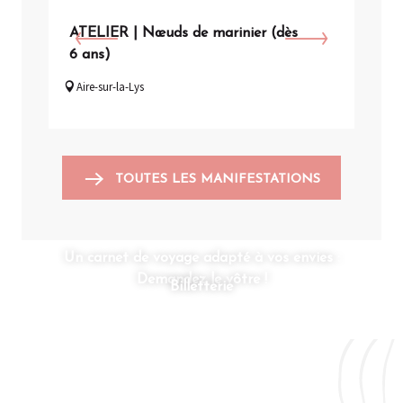
ATELIER | Nœuds de marinier (dès
VIS
6 ans)
Arq
Aire-sur-la-Lys
TOUTES LES MANIFESTATIONS
Un carnet de voyage adapté à vos envies :
Demandez le vôtre !
Billetterie