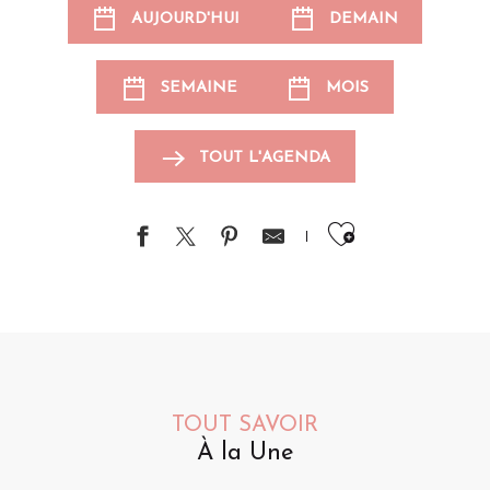
AUJOURD'HUI
DEMAIN
SEMAINE
MOIS
TOUT L'AGENDA
Ajouter au
TOUT SAVOIR
À la Une
Animations pour les enfants
Événements sportifs
Brocantes et vide-greniers
S
A