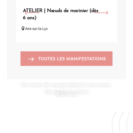
ATELIER | Nœuds de marinier (dès
VIS
6 ans)
Arq
Aire-sur-la-Lys
TOUTES LES MANIFESTATIONS
Un carnet de voyage adapté à vos envies :
Demandez le vôtre !
Billetterie