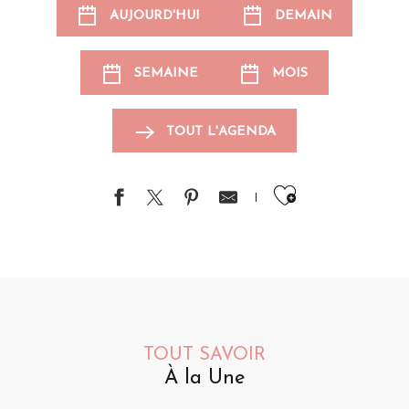
AUJOURD'HUI
DEMAIN
SEMAINE
MOIS
TOUT L'AGENDA
Ajouter au
TOUT SAVOIR
À la Une
Animations pour les enfants
Événements sportifs
Brocantes et vide-greniers
S
A