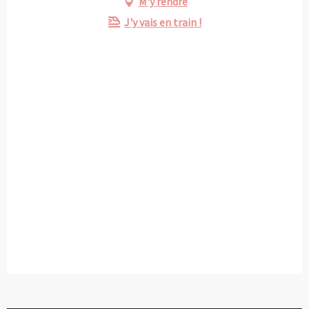
M'y rendre
J'y vais en train !