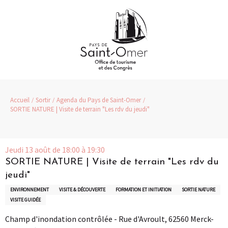
Aller
au
contenu
principal
Accueil
Sortir
Agenda du Pays de Saint-Omer
SORTIE NATURE | Visite de terrain "Les rdv du jeudi"
Jeudi 13 août de 18:00 à 19:30
SORTIE NATURE | Visite de terrain "Les rdv du
jeudi"
ENVIRONNEMENT
VISITE & DÉCOUVERTE
FORMATION ET INITIATION
SORTIE NATURE
VISITE GUIDÉE
Champ d'inondation contrôlée - Rue d'Avroult, 62560 Merck-