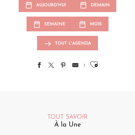
AUJOURD'HUI
DEMAIN
SEMAINE
MOIS
TOUT L'AGENDA
Ajouter au
TOUT SAVOIR
À la Une
Animations pour les enfants
Événements sportifs
Brocantes et vide-greniers
S
A