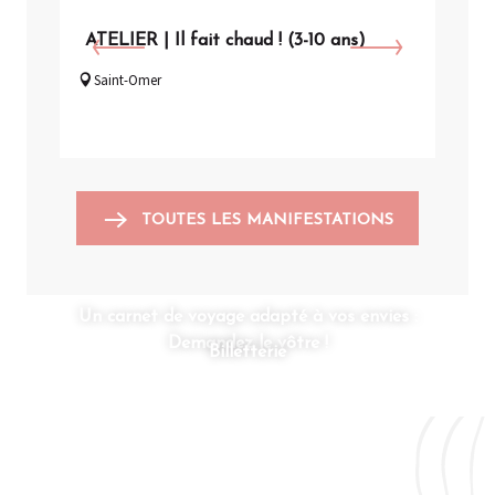
ATELIER | Il fait chaud ! (3-10 ans)
VIS
Saint-Omer
Arq
TOUTES LES MANIFESTATIONS
Un carnet de voyage adapté à vos envies :
Demandez le vôtre !
Billetterie