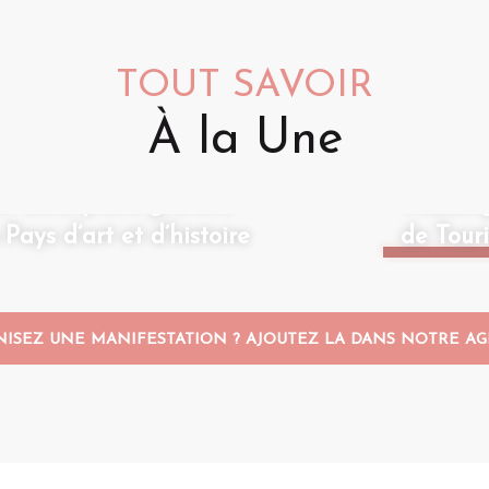
TOUT SAVOIR
À la Une
Le Jardi
et bons plans gratuits
Visites 
ays d’art et d’histoire
de Tour
ISEZ UNE MANIFESTATION ? AJOUTEZ LA DANS NOTRE AG