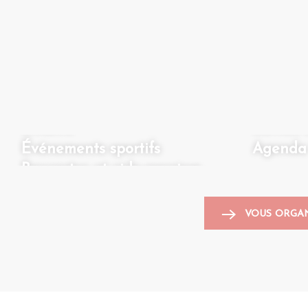
Animations pour les
enfants
Sorties 
Événements sportifs
Agenda P
Brocantes et vide-greniers
VOUS ORGAN