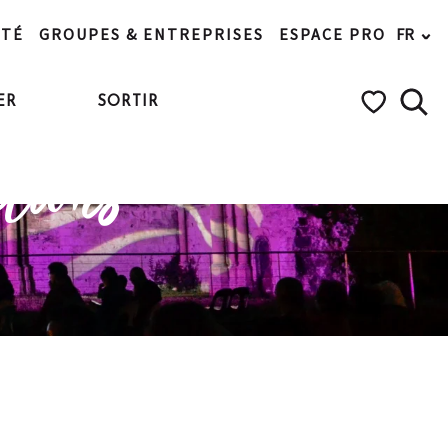
ITÉ
GROUPES & ENTREPRISES
ESPACE PRO
FR
ER
SORTIR
Rech
Voir les favo
tions