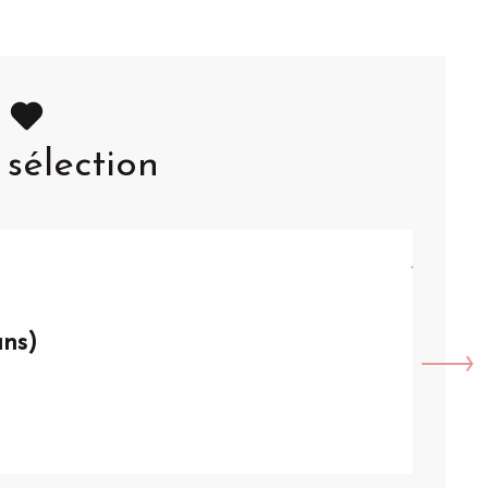
sélection
8
AO
ans)
VISI
Arque