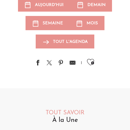
AUJOURD'HUI
DEMAIN
SEMAINE
MOIS
TOUT L'AGENDA
Ajouter au
TOUT SAVOIR
À la Une
Animations pour les enfants
Événements sportifs
Brocantes et vide-greniers
S
A