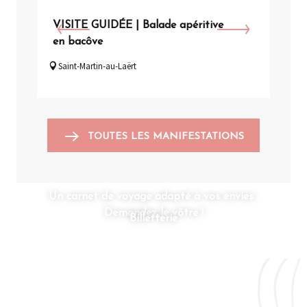
VISITE GUIDÉE | Balade apéritive
VISI
en bacôve
de l
Saint-Martin-au-Laërt
Arq
TOUTES LES MANIFESTATIONS
Un carnet de voyage adapté à vos envies :
Demandez le vôtre !
Billetterie