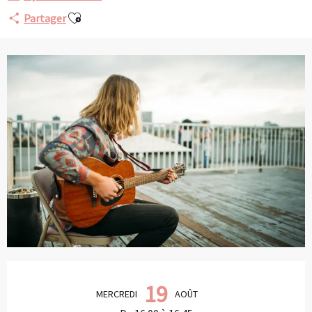
Ajouter aux favoris
Partager
Ouverture et coordonnées
19
MERCREDI
AOÛT