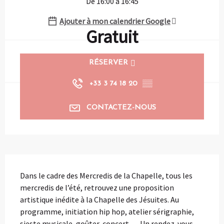
De 16:00 à 16:45
Ajouter à mon calendrier Google
Gratuit
RÉSERVER
+33 3 74 18 20
▒▒
CONTACTEZ-NOUS
Description
Dans le cadre des Mercredis de la Chapelle, tous les 
mercredis de l’été, retrouvez une proposition 
artistique inédite à la Chapelle des Jésuites. Au 
programme, initiation hip hop, atelier sérigraphie, 
sieste musicale, goûter-concert…. Un rendez-vous 