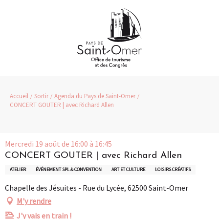
Aller
au
contenu
principal
Accueil
Sortir
Agenda du Pays de Saint-Omer
CONCERT GOUTER | avec Richard Allen
Mercredi 19 août de 16:00 à 16:45
CONCERT GOUTER | avec Richard Allen
ATELIER
ÉVÉNEMENT SPL & CONVENTION
ART ET CULTURE
LOISIRS CRÉATIFS
Chapelle des Jésuites - Rue du Lycée, 62500 Saint-Omer
M'y rendre
J'y vais en train !