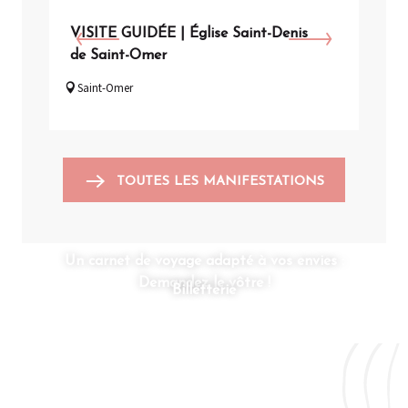
VISITE GUIDÉE | Église Saint-Denis
VISI
de Saint-Omer
en 
Saint-Omer
Sain
TOUTES LES MANIFESTATIONS
Un carnet de voyage adapté à vos envies :
Demandez le vôtre !
Billetterie