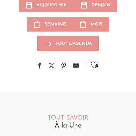
AUJOURD'HUI
DEMAIN
SEMAINE
MOIS
TOUT L'AGENDA
Ajouter au
TOUT SAVOIR
À la Une
Animations pour les enfants
Événements sportifs
Brocantes et vide-greniers
S
A