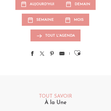
AUJOURD'HUI
DEMAIN
SEMAINE
MOIS
TOUT L'AGENDA
Ajouter au
TOUT SAVOIR
À la Une
Animations pour les enfants
Événements sportifs
Brocantes et vide-greniers
S
A