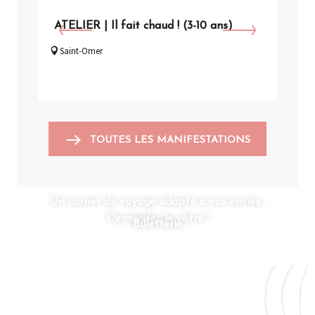
ATELIER | Il fait chaud ! (3-10 ans)
VIS
Saint-Omer
Arq
TOUTES LES MANIFESTATIONS
Un carnet de voyage adapté à vos envies :
Demandez le vôtre !
Billetterie