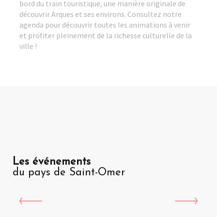
bord du train touristique, une manière originale de
VISITE GUIDEE | Arques, l'Ascenseur à Bateaux des Fontinettes 
découvrir Arques et ses environs. Consultez notre
Brocante d'Arques
agenda pour découvrir toutes les animations à venir
SPORT | "Le Semis du Houblon" course à pied & rando [COMPL
et profiter pleinement de la richesse culturelle de la
SPORT | 39e Triathlon & Duathlon de l'Audomarois
ville !
Les événements
du pays de Saint-Omer
Fauquembergues