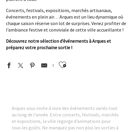
Concerts, festivals, expositions, marchés artisanaux,
événements en plein air… Arques est un lieu dynamique où
chaque saison réserve son lot de surprises. Venez profiter de
l’ambiance festive et conviviale de cette ville accueillante !
Découvrez notre sélection d’événements à Arques et
préparez votre prochaine sortie !
Ajouter aux favor
SOIRÉE | Guinguette éco-friendly de Community Arques
VISITE GUIDÉE | Arc 1825
VISITE GUIDÉE | Ascenseur à bateaux, canal de Neuffossé et écl
VISITE | Visites libres audio-guidées de l'Ascenseur à bateaux
Arques vous invite à vivre des événements variés tout
VISITES GUIDÉES EN BATEAU | Les Fontinettes et le monde fluv
au long de l’année. Entre concerts, festivals, marchés
VISITE GUIDÉE | De l'Ascenseur à Bateaux au Chemin de Fer Touri
et expositions, la ville regorge d’animations pour
ATELIER | Nœuds de marinier (dès 6 ans)
tous les goûts. Ne manquez pas non plus les sorties à
SOIRÉE | Guinguette éco-friendly de Community Arques