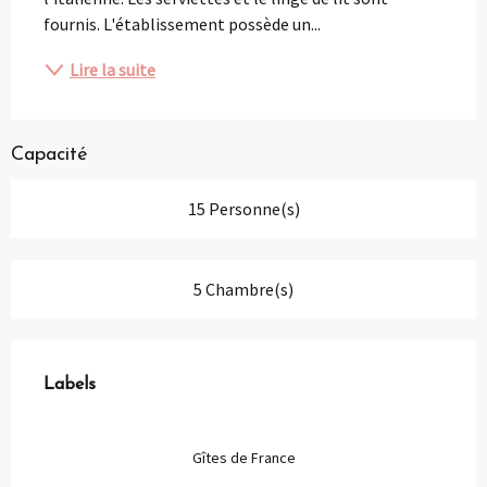
fournis. L'établissement possède un...
Lire la suite
Capacité
15 Personne(s)
5 Chambre(s)
Offres de prestations
Labels
Labels
Gîtes de France