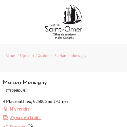
Aller
au
contenu
principal
Accueil
Séjourner
Où dormir ?
Maison Monsigny
Partenaire
Maison Monsigny
GÎTE DE GROUPE
4 Place Sithieu, 62500 Saint-Omer
M'y rendre
J'y vais en train !
Ajouter aux favoris
Partager