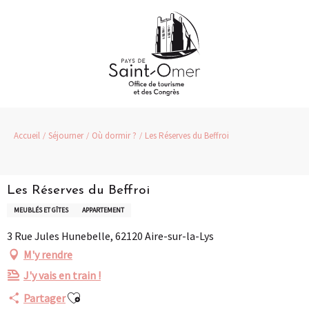
Aller
au
contenu
principal
Accueil
Séjourner
Où dormir ?
Les Réserves du Beffroi
Les Réserves du Beffroi
MEUBLÉS ET GÎTES
APPARTEMENT
3 Rue Jules Hunebelle, 62120 Aire-sur-la-Lys
M'y rendre
J'y vais en train !
Ajouter aux favoris
Partager