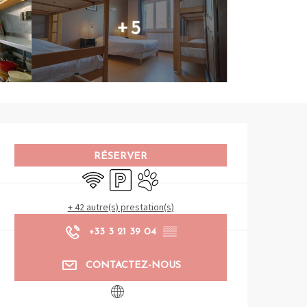
+ 5
Ouverture et coordonnées
RÉSERVER
WiFi
Parking
Animaux acceptés
+ 42 autre(s) prestation(s)
+33 3 21 39 04
▒▒
CONTACTEZ-NOUS