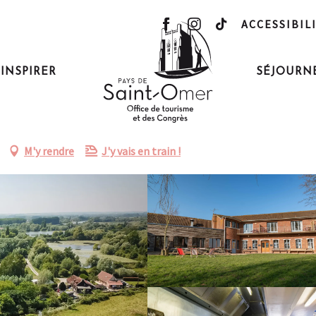
ACCESSIBIL
ard - Gîte Annaëlle
'INSPIRER
SÉJOURN
-Bernard - Gîte Annaëlle
M'y rendre
J'y vais en train !