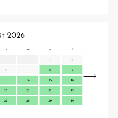
ût 2026
je
ve
sa
di
lu
m
1
2
6
7
8
9
7
13
14
15
16
14
1
20
21
22
23
21
2
27
28
29
30
28
2