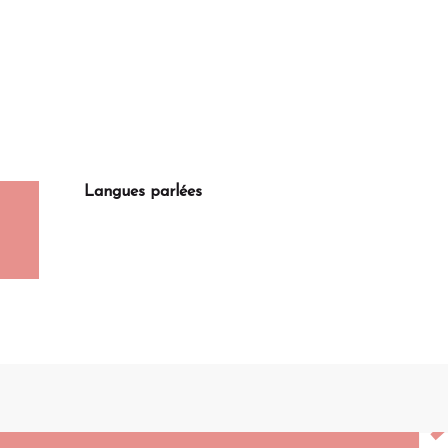
Langues parlées
Langues parlées