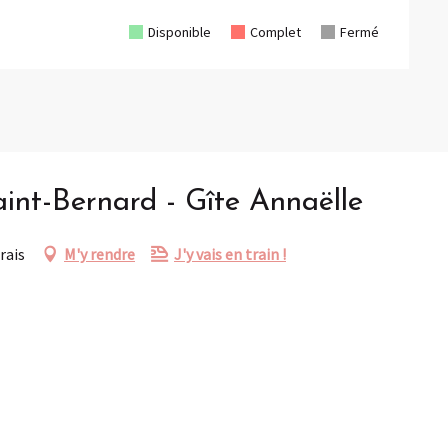
Disponible
Complet
Fermé
nt-Bernard - Gîte Annaëlle
rais
M'y rendre
J'y vais en train !