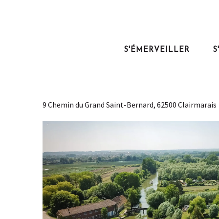
Aller
au
Accueil
Séjourner
Où dormir ?
Le Domaine du Grand Saint-Bern
contenu
principal
S'ÉMERVEILLER
S
Le Domaine du Grand Saint
GÎTE DE GROUPE
MAISON
9 Chemin du Grand Saint-Bernard, 62500 Clairmarais