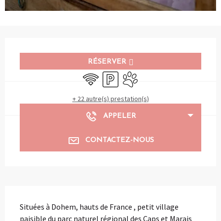
Ouverture et coordonnées
RÉSERVER
WiFi
Parking
Animaux acceptés
+ 22 autre(s) prestation(s)
APPELER
CONTACTEZ-NOUS
Description
Situées à Dohem, hauts de France , petit village 
paisible du parc naturel régional des Caps et Marais 