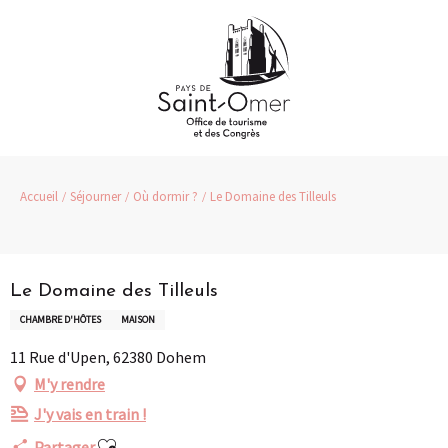
Aller
au
contenu
principal
Accueil
Séjourner
Où dormir ?
Le Domaine des Tilleuls
Partenaire
Le Domaine des Tilleuls
CHAMBRE D'HÔTES
MAISON
11 Rue d'Upen, 62380 Dohem
M'y rendre
J'y vais en train !
Ajouter aux favoris
Partager