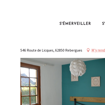
Aller
au
Accueil
Séjourner
Où dormir ?
La Maisonnette
contenu
principal
S'ÉMERVEILLER
S
La Maisonnette
MEUBLÉS ET GÎTES
546 Route de Licques, 62850 Rebergues
M'y rend