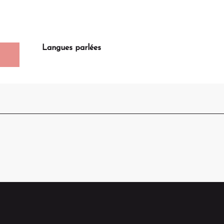
Langues parlées
Langues parlées