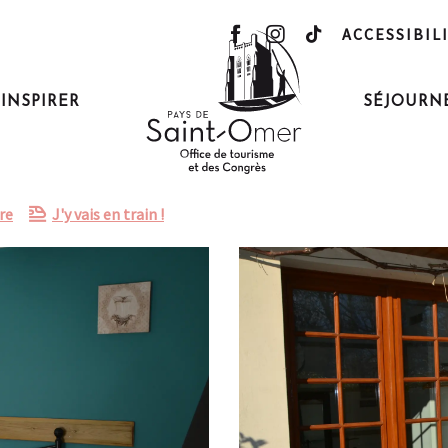
ACCESSIBIL
'INSPIRER
SÉJOURN
re
J'y vais en train !