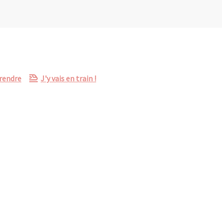
 rendre
J'y vais en train !