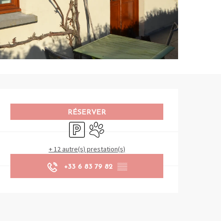
Ouverture et coordonnées
RÉSERVER
Parking
Animaux acceptés
+ 12 autre(s) prestation(s)
+33 6 83 79 82
▒▒