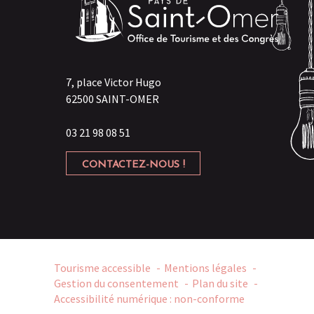
7, place Victor Hugo
62500 SAINT-OMER
03 21 98 08 51
CONTACTEZ-NOUS !
Tourisme accessible
Mentions légales
Gestion du consentement
Plan du site
Accessibilité numérique : non-conforme