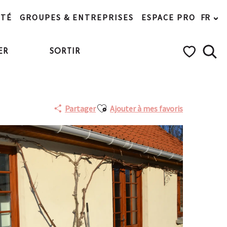
ITÉ
GROUPES & ENTREPRISES
ESPACE PRO
FR
ER
SORTIR
Rech
Voir les favo
Ajouter aux favoris
Partager
Ajouter à mes favoris