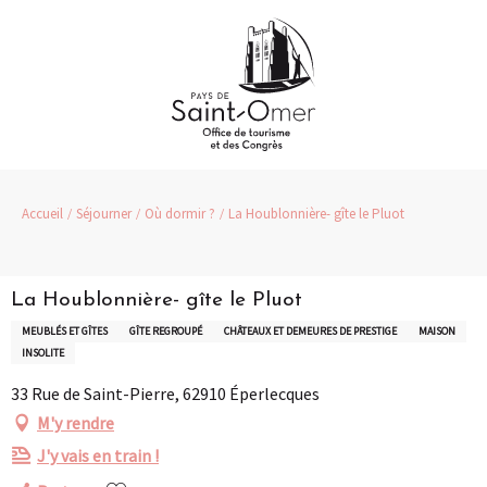
Aller
au
contenu
principal
Accueil
Séjourner
Où dormir ?
La Houblonnière- gîte le Pluot
La Houblonnière- gîte le Pluot
MEUBLÉS ET GÎTES
GÎTE REGROUPÉ
CHÂTEAUX ET DEMEURES DE PRESTIGE
MAISON
INSOLITE
33 Rue de Saint-Pierre, 62910 Éperlecques
M'y rendre
J'y vais en train !
Ajouter aux favoris