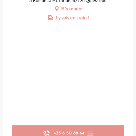
5 Rue de la Morande, 62120 Quiestède
M'y rendre
J'y vais en train !
+33 6 50 88 64
▒▒