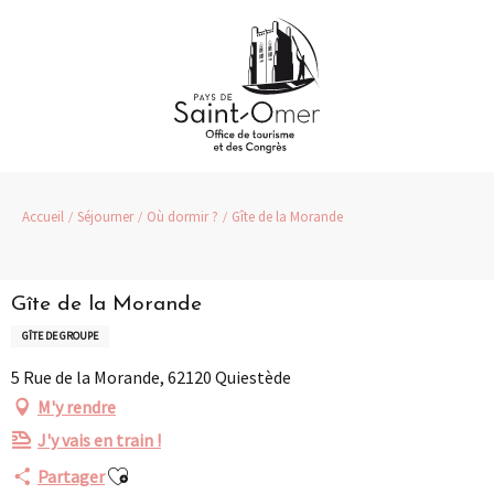
Aller
au
contenu
principal
Accueil
Séjourner
Où dormir ?
Gîte de la Morande
Gîte de la Morande
GÎTE DE GROUPE
5 Rue de la Morande, 62120 Quiestède
M'y rendre
J'y vais en train !
Ajouter aux favoris
Partager