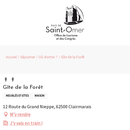
Aller
au
contenu
principal
Accueil
Séjourner
Où dormir ?
Gîte de la Forêt
Gîte de la Forêt
MEUBLÉS ET GÎTES
MAISON
12 Route du Grand Nieppe, 62500 Clairmarais
M'y rendre
J'y vais en train !