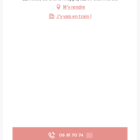
M'y rendre
J'y vais en train !
06 81 70 74
▒▒