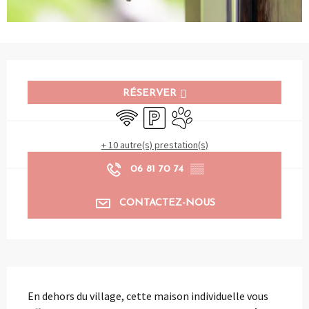
Ouverture et coordonnées
RÉSERVER
WiFi
Parking
Animaux acceptés
+ 10 autre(s) prestation(s)
06 81 70 74
▒▒
CONTACTEZ-NOUS
Description
En dehors du village, cette maison individuelle vous 