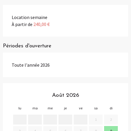
Location semaine
À partir de
240,00 €
Périodes d'ouverture
Toute l'année 2026
Août 2026
lu
ma
me
je
ve
sa
di
lu
1
2
3
4
5
6
7
8
9
7