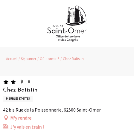
Aller
au
contenu
principal
Accueil
Séjourner
Où dormir ?
Chez Batistin
Chez Batistin
MEUBLÉS ET GÎTES
42 bis Rue de la Poissonnerie, 62500 Saint-Omer
M'y rendre
J'y vais en train !