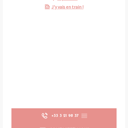
J'y vais en train !
+33 3 21 98 37
▒▒