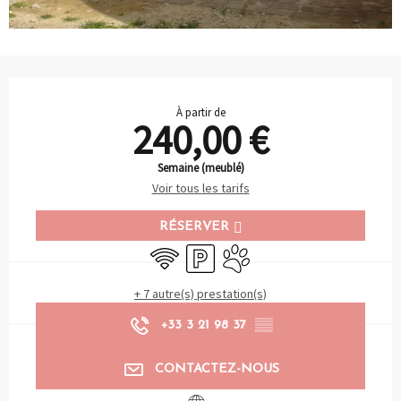
Ouverture et coordonnées
À partir de
240,00 €
Semaine (meublé)
Voir tous les tarifs
RÉSERVER
WiFi
Parking
Animaux acceptés
+ 7 autre(s) prestation(s)
+33 3 21 98 37
▒▒
CONTACTEZ-NOUS