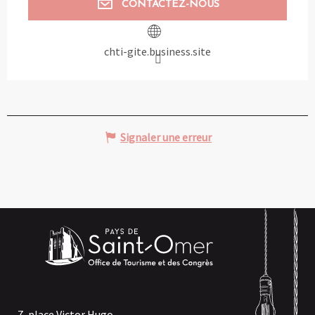
CONTACTEZ-NOUS
chti-gite.business.site
Signaler une erreur
7, place Victor Hugo