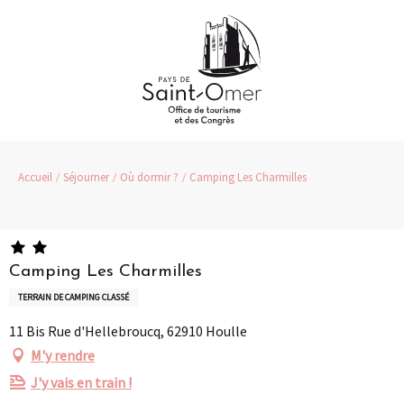
Aller
au
contenu
principal
Accueil
Séjourner
Où dormir ?
Camping Les Charmilles
Camping Les Charmilles
TERRAIN DE CAMPING CLASSÉ
11 Bis Rue d'Hellebroucq, 62910 Houlle
M'y rendre
J'y vais en train !