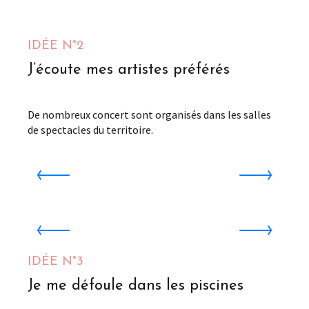
IDÉE N°2
J’écoute mes artistes préférés
De nombreux concert sont organisés dans les salles
de spectacles du territoire.
Sceneo, salle de spectacle et d'événementiel
S
Longuenesse
SCENEO Complexe Aquatique
Longuenesse
à 
IDÉE N°3
Je me défoule dans les piscines