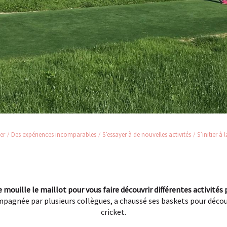
er
Des expériences incomparables
S’essayer à de nouvelles activités
S’initier à 
e mouille le maillot pour vous faire découvrir différentes activités
mpagnée par plusieurs collègues, a chaussé ses baskets pour découvr
cricket.