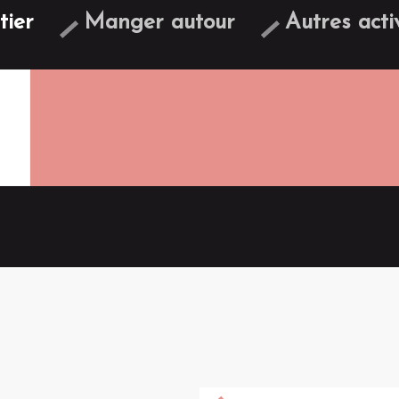
itier
Manger autour
Autres acti