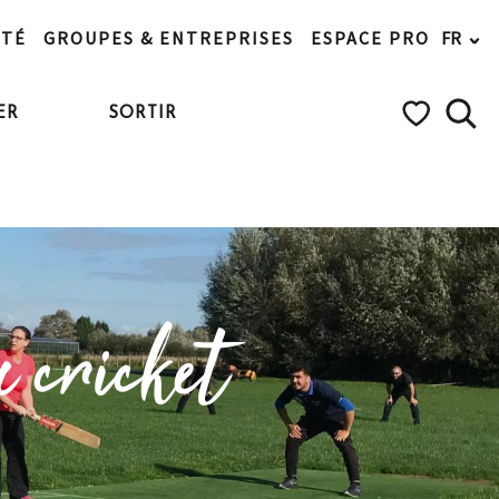
ITÉ
GROUPES & ENTREPRISES
ESPACE PRO
FR
ER
SORTIR
Rech
Voir les favo
u cricket