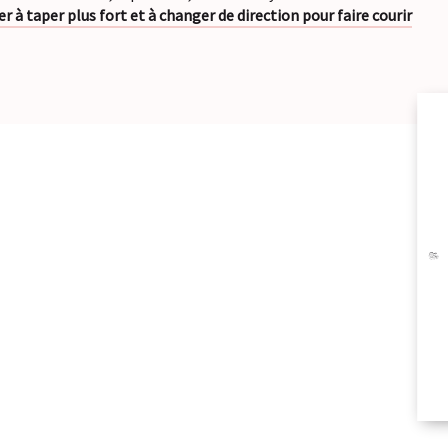
 à taper plus fort et à changer de direction pour faire courir
A
BR
RÉ
ÉC