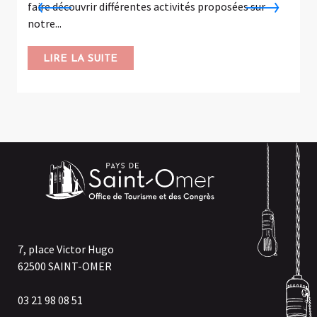
faire découvrir différentes activités proposées sur
c
notre...
m
LIRE LA SUITE
7, place Victor Hugo
62500 SAINT-OMER
03 21 98 08 51