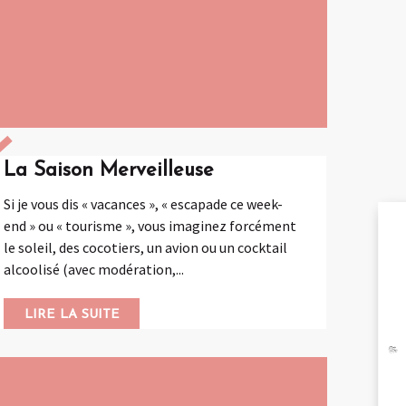
La Saison Merveilleuse
Si je vous dis « vacances », « escapade ce week-
end » ou « tourisme », vous imaginez forcément
le soleil, des cocotiers, un avion ou un cocktail
A
alcoolisé (avec modération,...
LIRE LA SUITE
BR
RÉ