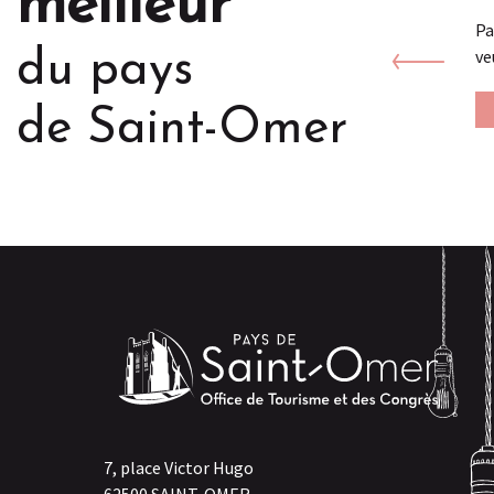
meilleur
Pa
ve
du pays
de Saint-Omer
7, place Victor Hugo