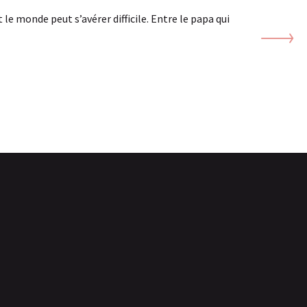
le monde peut s’avérer difficile. Entre le papa qui
Si vous 
Pays de 
LIR