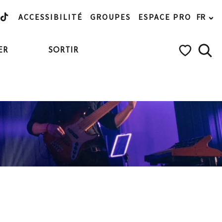
ACCESSIBILITÉ
GROUPES
ESPACE PRO
FR
ER
SORTIR
cle
Rech
Voir les favo