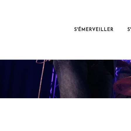
Aller
au
contenu
principal
S'ÉMERVEILLER
S
As