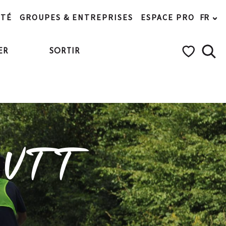
ITÉ
GROUPES & ENTREPRISES
ESPACE PRO
FR
ER
SORTIR
Rech
Voir les favo
s VTT