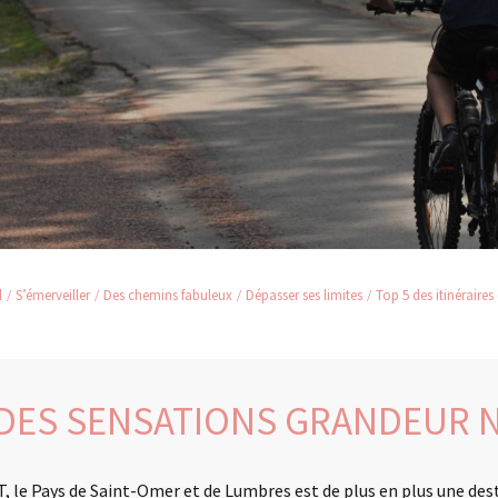
l
S’émerveiller
Des chemins fabuleux
Dépasser ses limites
Top 5 des itinéraires
DES SENSATIONS GRANDEUR 
T, le Pays de Saint-Omer et de Lumbres est de plus en plus une des