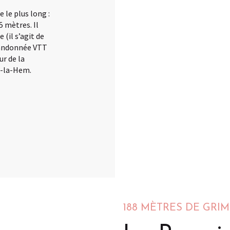
 le plus long :
5 mètres. Il
 (il s’agit de
 randonnée VTT
ur de la
r-la-Hem.
188 MÈTRES DE GRI