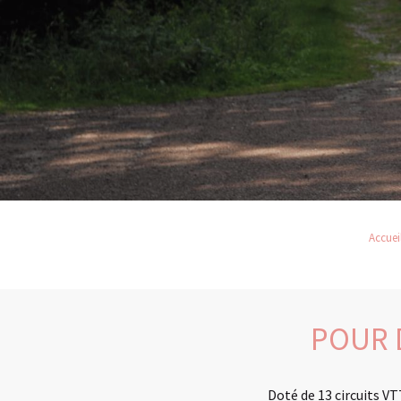
Accuei
POUR 
Doté de 13 circuits VT