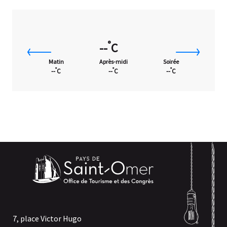
°
--
C
Matin
Après-midi
Soirée
°
°
°
--
C
--
C
--
C
7, place Victor Hugo