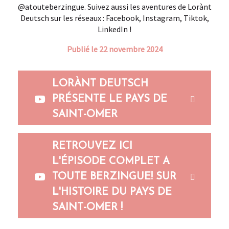
@atouteberzingue. Suivez aussi les aventures de Lorànt
Deutsch sur les réseaux : Facebook, Instagram, Tiktok,
LinkedIn !
Publié le 22 novembre 2024
LORÀNT DEUTSCH
PRÉSENTE LE PAYS DE
SAINT-OMER
RETROUVEZ ICI
L'ÉPISODE COMPLET A
TOUTE BERZINGUE! SUR
L'HISTOIRE DU PAYS DE
SAINT-OMER !