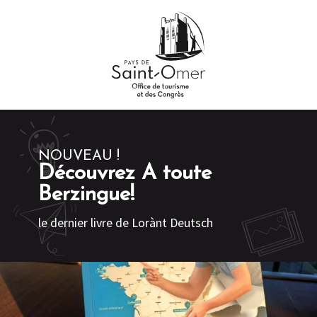
Aller
au
contenu
principal
NOUVEAU !
Découvrez A toute
Berzingue!
le dernier livre de Lorànt Deutsch