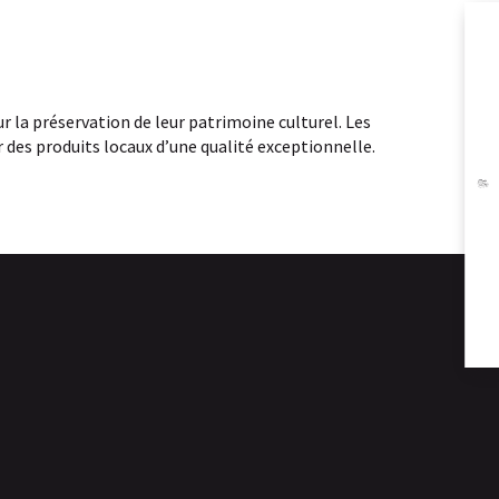
A
ur la préservation de leur patrimoine culturel. Les
r des produits locaux d’une qualité exceptionnelle.
BR
RÉ
ÉC