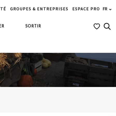
ITÉ
GROUPES & ENTREPRISES
ESPACE PRO
FR
ER
SORTIR
Rech
Voir les favo