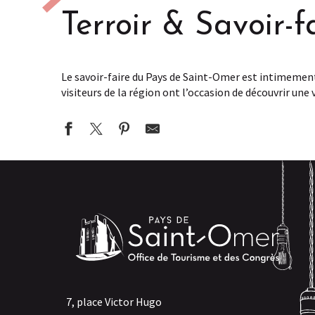
Terroir & Savoir-f
Le savoir-faire du Pays de Saint-Omer est intimement l
visiteurs de la région ont l’occasion de découvrir une
Pains & Cie
Ferme du Moulin de la Carnoye
La Tilquoise
Biocoop de l'Audomarois
Boulangerie Bay
La Ferme Guilbert
La Ferme des Peupliers
SCEA Ferme Ducrocq
La Ferme du Paillard
7, place Victor Hugo
Les Ruchers de Api Aire