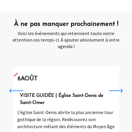
ANIMATION | Renforcement musculaire
SORTIE NATURE | Visite de terrain "Les rdv du jeudi"
ATELIER | Nœuds de marinier (dès 6 ans)
À ne pas manquer prochainement !
ATELIER | Atelier aquarelle Adulte
SOIRÉE | Soirée musicale à "Faubourgs Plage"
Voici les événements qui retiennent toute notre
Brocante de Quercamps
attention ces temps-ci. À ajouter absolument à votre
Brocante de Campagne-les-Wardrecques
agenda !
ATELIER | Même pas peur ! (3-10 ans)
Réservable
6
AOÛT
VISITE GUIDÉE | Église Saint-Denis de
Saint-Omer
L’église Saint-Denis abrite la plus ancienne tour
gothique de la région. Redécouvrez son
architecture mêlant des éléments du Moyen Âge