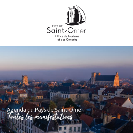
Aller
au
contenu
principal
Agenda du Pays de Saint-Omer
Toutes les manifestations