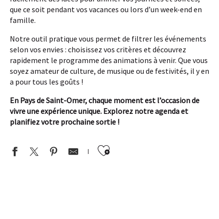
que ce soit pendant vos vacances ou lors d’un week-end en
famille.
Notre outil pratique vous permet de filtrer les événements
selon vos envies : choisissez vos critères et découvrez
rapidement le programme des animations à venir. Que vous
soyez amateur de culture, de musique ou de festivités, il y en
a pour tous les goûts !
En Pays de Saint-Omer, chaque moment est l’occasion de
vivre une expérience unique. Explorez notre agenda et
planifiez votre prochaine sortie !
Ajouter aux favor
VISITE GUIDÉE | De l'Ascenseur à Bateaux au Chemin de Fer Touri
EXPOSITION | Petro
ATELIER | “Les as de la grimpe !” à la Grange nature (dès 6 ans)
VISITE GUIDÉE | La chapelle Saint-Jacques