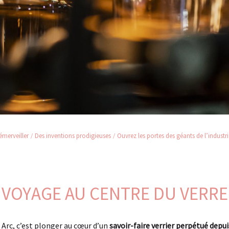
émerveiller
Des inventions prodigieuses
Ouvrez les portes des géants de l’industri
VOYAGE AU CENTRE DU VERRE
 Arc, c’est plonger au cœur d’un
savoir-faire verrier perpétué depu