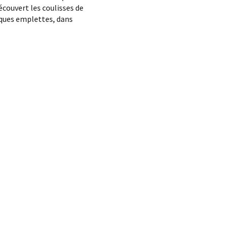
 découvert les coulisses de
elques emplettes, dans
x favoris