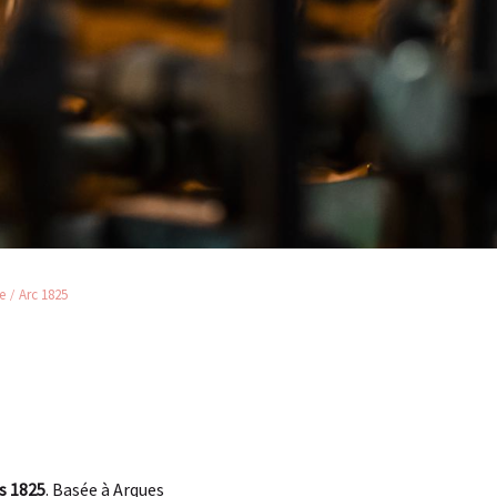
e
Arc 1825
is 1825
. Basée à Arques